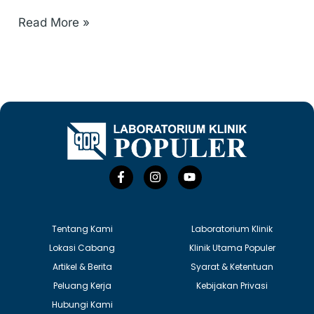
Read More »
F
I
Y
a
n
o
c
s
u
e
t
t
b
a
u
o
g
b
Tentang Kami
Laboratorium Klinik
o
r
e
Lokasi Cabang
Klinik Utama Populer
k
a
-
m
Artikel & Berita
Syarat & Ketentuan
f
Peluang Kerja
Kebijakan Privasi
Hubungi Kami