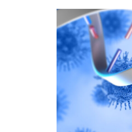
HPV
DNA
dan
HBV
DNA:
Pengertian,
Perbedaan,
serta
Pentingnya
Pemeriksaan
DNA
Virus