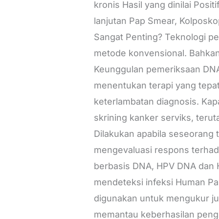
kronis Hasil yang dinilai Posi
lanjutan Pap Smear, Kolposk
Sangat Penting? Teknologi pe
metode konvensional. Bahkan k
Keunggulan pemeriksaan DNA an
menentukan terapi yang tepat
keterlambatan diagnosis. Ka
skrining kanker serviks, teru
Dilakukan apabila seseorang te
mengevaluasi respons terha
berbasis DNA, HPV DNA dan H
mendeteksi infeksi Human Pap
digunakan untuk mengukur ju
memantau keberhasilan peng