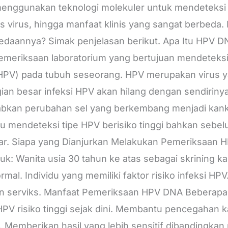
ggunakan teknologi molekuler untuk mendeteksi ma
is virus, hingga manfaat klinis yang sangat berbeda
daannya? Simak penjelasan berikut. Apa Itu HPV
emeriksaan laboratorium yang bertujuan mendeteksi
(HPV) pada tubuh seseorang. HPV merupakan virus 
gian besar infeksi HPV akan hilang dengan sendirin
abkan perubahan sel yang berkembang menjadi kanke
mendeteksi tipe HPV berisiko tinggi bahkan sebel
mear. Siapa yang Dianjurkan Melakukan Pemeriksaa
: Wanita usia 30 tahun ke atas sebagai skrining ka
rmal. Individu yang memiliki faktor risiko infeksi H
ainan serviks. Manfaat Pemeriksaan HPV DNA Bebera
HPV risiko tinggi sejak dini. Membantu pencegahan 
 Memberikan hasil yang lebih sensitif dibandingkan 