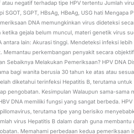
tif atau negatif terhadap tipe HPV tertentu Jumlah vir
opi SGOT, SGPT, HBsAg, HBeAg, USG hati Mengapa 
meriksaan DNA memungkinkan virus dideteksi secara
etika gejala belum muncul, materi genetik virus sud
tara lain: Akurasi tinggi. Mendeteksi infeksi lebih
. Memantau perkembangan penyakit secara objektif.
pan Sebaiknya Melakukan Pemeriksaan? HPV DNA Dis
tama bagi wanita berusia 30 tahun ke atas atau sesu
lah diketahui terinfeksi Hepatitis B, terutama untuk 
dap pengobatan. Kesimpulan Walaupun sama-sama 
BV DNA memiliki fungsi yang sangat berbeda. HPV
illomavirus, terutama tipe yang berisiko menyebab
mlah virus Hepatitis B dalam darah guna membantu
obatan. Memahami perbedaan kedua pemeriksaan i