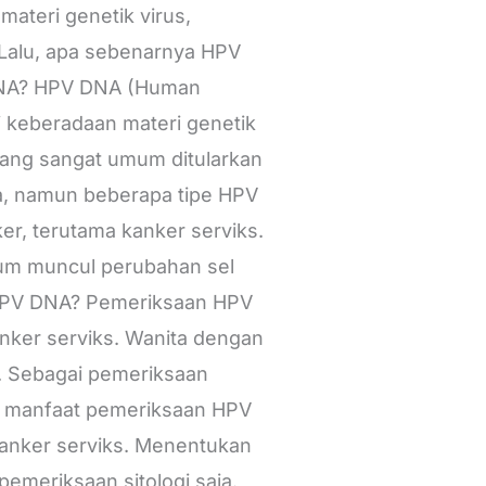
teri genetik virus,
. Lalu, apa sebenarnya HPV
 DNA? HPV DNA (Human
 keberadaan materi genetik
yang sangat umum ditularkan
ya, namun beberapa tipe HPV
r, terutama kanker serviks.
um muncul perubahan sel
n HPV DNA? Pemeriksaan HPV
nker serviks. Wanita dengan
PV. Sebagai pemeriksaan
pa manfaat pemeriksaan HPV
kanker serviks. Menentukan
pemeriksaan sitologi saja.