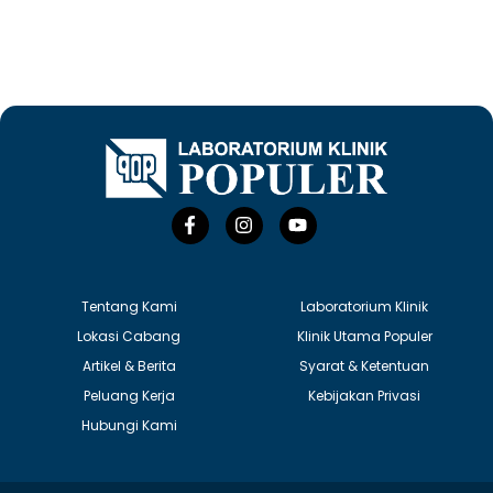
F
I
Y
a
n
o
c
s
u
e
t
t
b
a
u
o
g
b
Tentang Kami
Laboratorium Klinik
o
r
e
Lokasi Cabang
Klinik Utama Populer
k
a
-
m
Artikel & Berita
Syarat & Ketentuan
f
Peluang Kerja
Kebijakan Privasi
Hubungi Kami