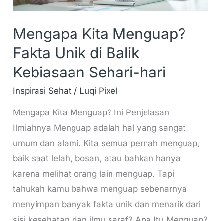
Sehari-
hari
Mengapa Kita Menguap?
Fakta Unik di Balik
Kebiasaan Sehari-hari
Inspirasi Sehat
/
Luqi Pixel
Mengapa Kita Menguap? Ini Penjelasan
Ilmiahnya Menguap adalah hal yang sangat
umum dan alami. Kita semua pernah menguap,
baik saat lelah, bosan, atau bahkan hanya
karena melihat orang lain menguap. Tapi
tahukah kamu bahwa menguap sebenarnya
menyimpan banyak fakta unik dan menarik dari
sisi kesehatan dan ilmu saraf? Apa Itu Menguap?