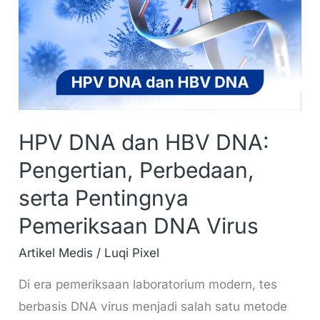
DNA:
Pengertian,
Perbedaan,
serta
Pentingnya
Pemeriksaan
HPV DNA dan HBV DNA:
DNA
Pengertian, Perbedaan,
Virus
serta Pentingnya
Pemeriksaan DNA Virus
Artikel Medis
/
Luqi Pixel
Di era pemeriksaan laboratorium modern, tes
berbasis DNA virus menjadi salah satu metode