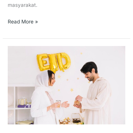
masyarakat.
Read More »
Jaga
Pola
Makan
Saat
Lebaran
Agar
Tidak
LEBAR-
an