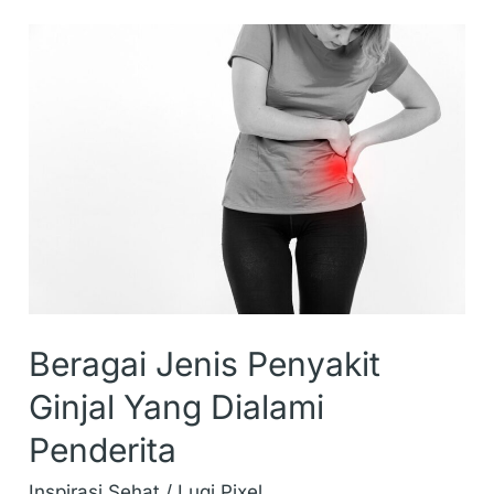
Beragai
Jenis
Penyakit
Ginjal
Yang
Dialami
Penderita
Beragai Jenis Penyakit
Ginjal Yang Dialami
Penderita
Inspirasi Sehat
/
Luqi Pixel