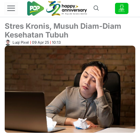
Lewati
ke
konten
Stres Kronis, Musuh Diam-Diam
Kesehatan Tubuh
Luqi Pixel
09 Apr 25
10:13