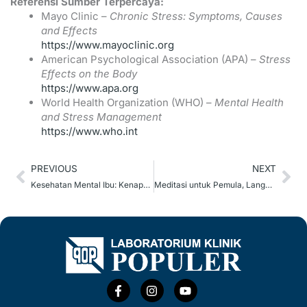
Referensi Sumber Terpercaya:
Mayo Clinic –
Chronic Stress: Symptoms, Causes
and Effects
https://www.mayoclinic.org
American Psychological Association (APA) –
Stress
Effects on the Body
https://www.apa.org
World Health Organization (WHO) –
Mental Health
and Stress Management
https://www.who.int
Prev
Ne
PREVIOUS
NEXT
Kesehatan Mental Ibu: Kenapa Harus Jadi Prioritas?
Meditasi untuk Pemula, Langkah Awal Menjaga Kesehatan Jiwa
F
I
Y
a
n
o