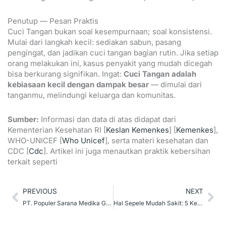
Penutup — Pesan Praktis
Cuci Tangan bukan soal kesempurnaan; soal konsistensi.
Mulai dari langkah kecil: sediakan sabun, pasang
pengingat, dan jadikan cuci tangan bagian rutin. Jika setiap
orang melakukan ini, kasus penyakit yang mudah dicegah
bisa berkurang signifikan. Ingat:
Cuci Tangan adalah
kebiasaan kecil dengan dampak besar
— dimulai dari
tanganmu, melindungi keluarga dan komunitas.
Sumber:
Informasi dan data di atas didapat dari
Kementerian Kesehatan RI [
Keslan Kemenkes
] [
Kemenkes
],
WHO-UNICEF [
Who Unicef
], serta materi kesehatan dan
CDC [
Cdc
]. Artikel ini juga menautkan praktik kebersihan
terkait seperti
Prev
Ne
PREVIOUS
NEXT
PT. Populer Sarana Medika Gelar Rapat Tahunan 2026 di Surabaya
Hal Sepele Mudah Sakit: 5 Kebiasaan Sehari-hari yang Sering Terabaikan