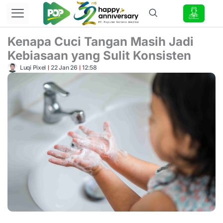
Lewati
ke
konten
Kenapa Cuci Tangan Masih Jadi
Kebiasaan yang Sulit Konsisten
Luqi Pixel
22 Jan 26
12:58