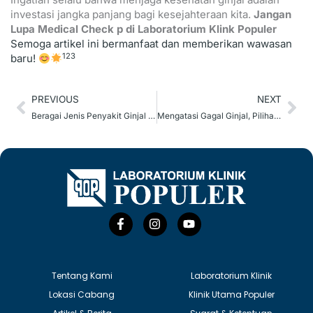
investasi jangka panjang bagi kesejahteraan kita.
Jangan
Lupa Medical Check p di Laboratorium Klink Populer
Semoga artikel ini bermanfaat dan memberikan wawasan
1
2
3
baru!
Prev
Ne
PREVIOUS
NEXT
Beragai Jenis Penyakit Ginjal Yang Dialami Penderita
Mengatasi Gagal Ginjal, Pilihan Antara Dialisis &Transplantasi Ginjal
F
I
Y
a
n
o
c
s
u
e
t
t
b
a
u
o
g
b
Tentang Kami
Laboratorium Klinik
o
r
e
Lokasi Cabang
Klinik Utama Populer
k
a
-
m