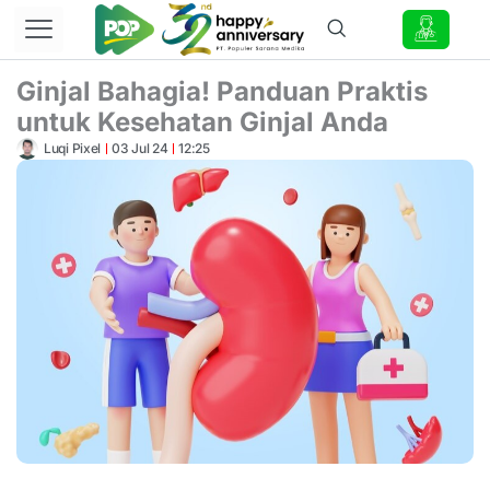
Lewati
ke
konten
Ginjal Bahagia! Panduan Praktis
untuk Kesehatan Ginjal Anda
Luqi Pixel
03 Jul 24
12:25