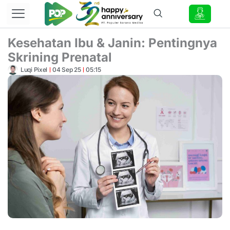
Lewati
ke
konten
Kesehatan Ibu & Janin: Pentingnya
Skrining Prenatal
Luqi Pixel
04 Sep 25
05:15