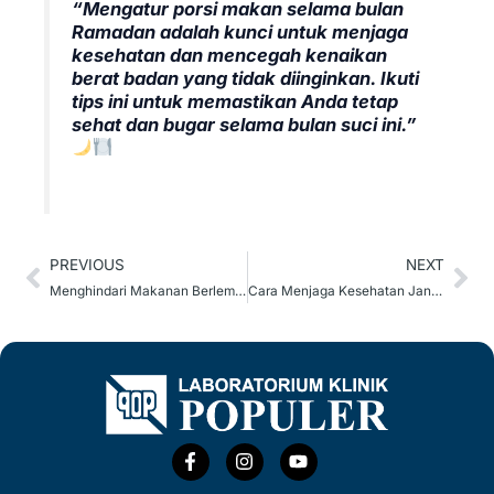
“Mengatur porsi makan selama bulan
Ramadan adalah kunci untuk menjaga
kesehatan dan mencegah kenaikan
berat badan yang tidak diinginkan. Ikuti
tips ini untuk memastikan Anda tetap
sehat dan bugar selama bulan suci ini.”
Prev
Ne
PREVIOUS
NEXT
Menghindari Makanan Berlemak dan Berat Selama Puasa Ramadan
Cara Menjaga Kesehatan Jantung Selama Puasa Ramadan
F
I
Y
a
n
o
c
s
u