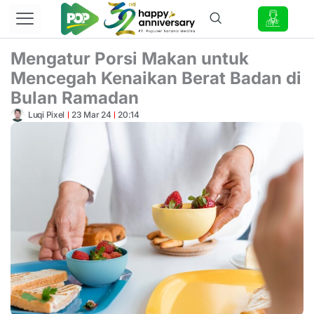
Lewati
ke
konten
Mengatur Porsi Makan untuk
Mencegah Kenaikan Berat Badan di
Bulan Ramadan
Luqi Pixel
23 Mar 24
20:14