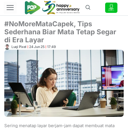
Lewati
ke
konten
#NoMoreMataCapek, Tips
Sederhana Biar Mata Tetap Segar
di Era Layar
Luqi Pixel
24 Jun 25
17:49
Sering menatap layar berjam-jam dapat membuat mata