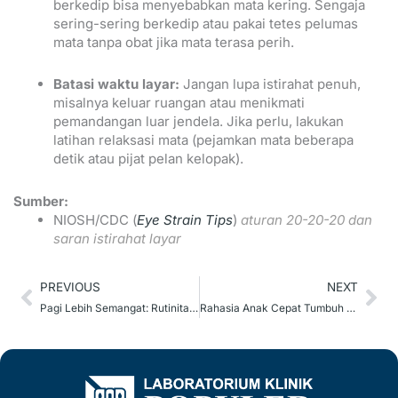
berkedip bisa menyebabkan mata kering. Sengaja
sering-sering berkedip atau pakai tetes pelumas
mata tanpa obat jika mata terasa perih.
Batasi waktu layar:
Jangan lupa istirahat penuh,
misalnya keluar ruangan atau menikmati
pemandangan luar jendela. Jika perlu, lakukan
latihan relaksasi mata (pejamkan mata beberapa
detik atau pijat pelan kelopak).
Sumber:
NIOSH/CDC (
Eye Strain Tips
)
aturan 20-20-20 dan
saran istirahat layar
Prev
Ne
PREVIOUS
NEXT
Pagi Lebih Semangat: Rutinitas Ringan Biar Hari Makin Produktif
Rahasia Anak Cepat Tumbuh Tinggi, 5 Kebiasaan Sehat yang Wajib Dicoba