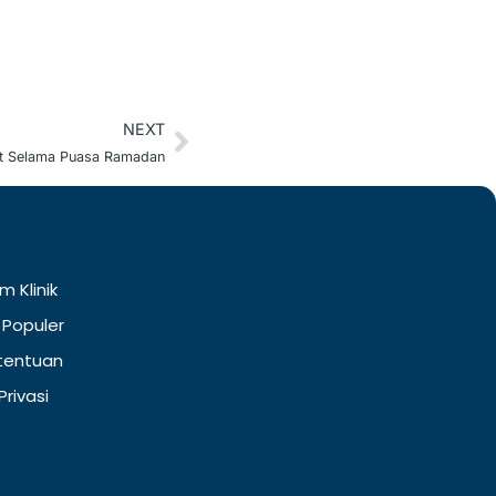
NEXT
Next
at Selama Puasa Ramadan
m Klinik
 Populer
tentuan
Privasi