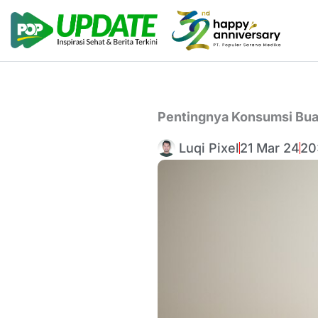
Lewati
ke
konten
Pentingnya Konsumsi Bua
Luqi Pixel
21 Mar 24
20