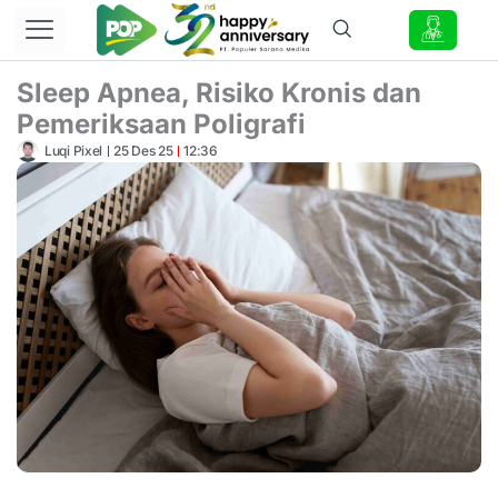
Lewati
ke
konten
Sleep Apnea, Risiko Kronis dan
Pemeriksaan Poligrafi
Luqi Pixel
25 Des 25
12:36