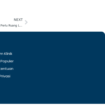
NEXT
Next
Olahraga Mini di Kamar: 7 Gerakan HIIT tanpa Perlu Ruang Luas
m Klinik
 Populer
tentuan
Privasi