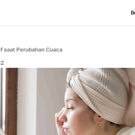
B
if saat Perubahan Cuaca
32