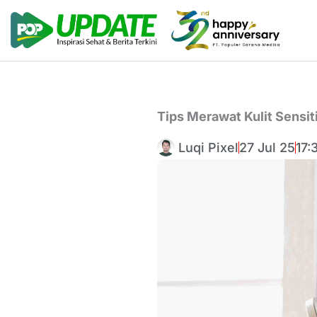
Lewati
ke
konten
Tips Merawat Kulit Sensit
Luqi Pixel
27 Jul 25
17: