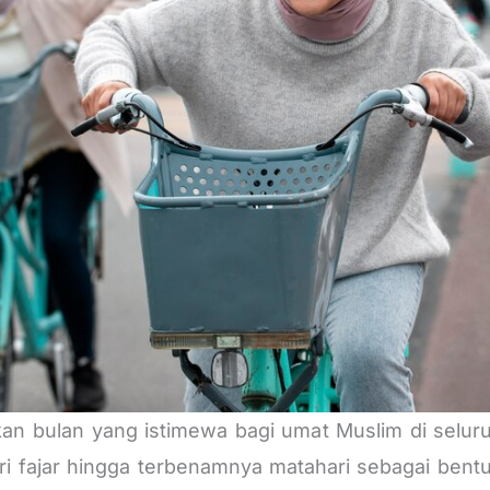
 bulan yang istimewa bagi umat Muslim di seluruh
i fajar hingga terbenamnya matahari sebagai ben