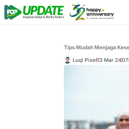
Lewati
ke
konten
Tips Mudah Menjaga Kese
Luqi Pixel
13 Mar 24
07