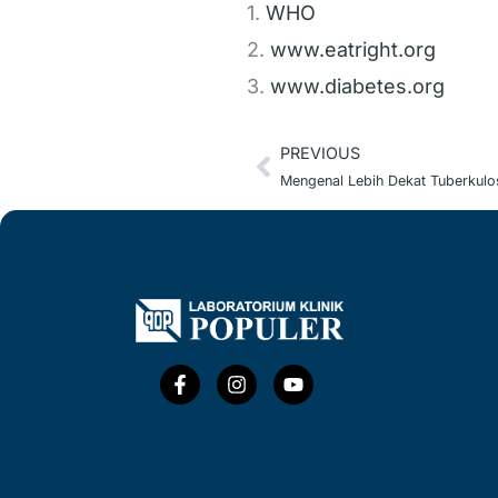
1.
WHO
2.
www.eatright.org
3.
www.diabetes.org
PREVIOUS
Prev
F
I
Y
a
n
o
c
s
u
e
t
t
b
a
u
o
g
b
o
r
e