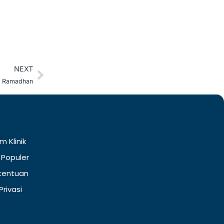
NEXT
Next
an Ramadhan
m Klinik
 Populer
tentuan
Privasi