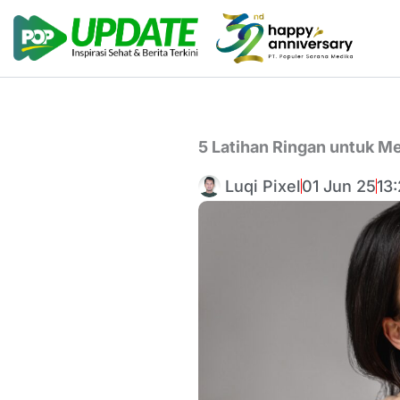
Lewati
ke
konten
5 Latihan Ringan untuk Me
Luqi Pixel
01 Jun 25
13: