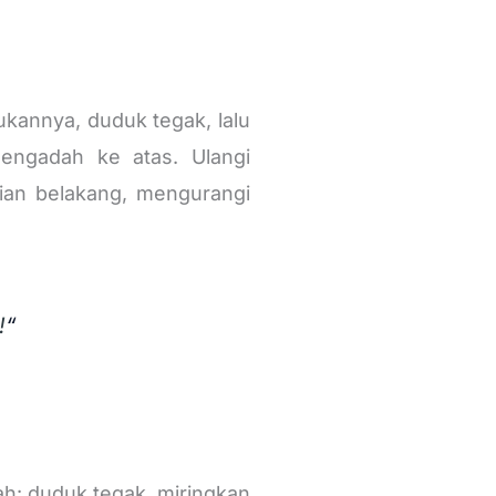
kannya, duduk tegak, lalu
engadah ke atas. Ulangi
ian belakang, mengurangi
!
“
h: duduk tegak, miringkan