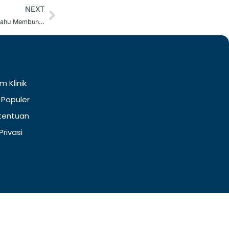
NEXT
Next
Panduan Memperbaiki Postur Badan, Hindari Bahu Membungkuk
m Klinik
 Populer
tentuan
Privasi