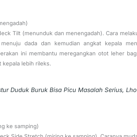
 mengadah)
eck Tilt (menunduk dan menengadah). Cara melaku
 menuju dada dan kemudian angkat kepala men
 Gerakan ini membantu meregangkan otot leher bag
epala lebih rileks.
tur Duduk Buruk Bisa Picu Masalah Serius, Lho
ing ke samping)
ck Side Stretch (miring ke samping). Caranya muda