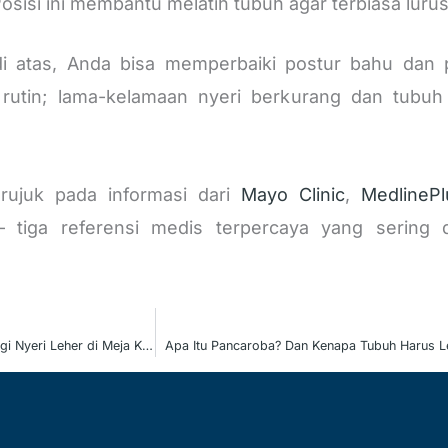
sisi ini membantu melatih tubuh agar terbiasa lurus
i atas, Anda bisa memperbaiki postur bahu dan 
rutin; lama-kelamaan nyeri berkurang dan tubuh 
erujuk pada informasi dari
Mayo Clinic
,
MedlinePl
 tiga referensi medis terpercaya yang sering 
5 Latihan Ringan untuk Mengurangi Nyeri Leher di Meja Kerja
Apa Itu Pancaroba? Dan Kenapa Tubuh Harus L