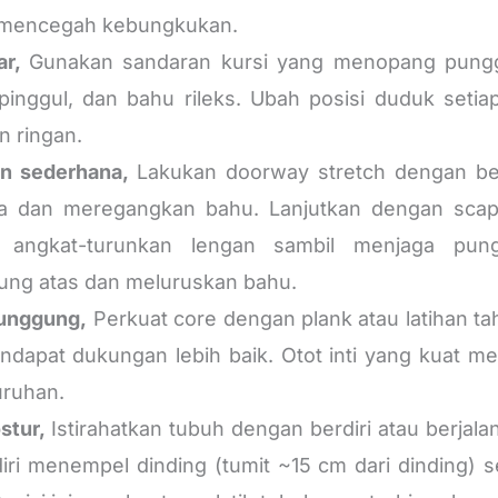
n mencegah kebungkukan.
ar,
Gunakan sandaran kursi yang menopang pungg
ar pinggul, dan bahu rileks. Ubah posisi duduk seti
n ringan.
n sederhana,
Lakukan doorway stretch dengan berd
 dan meregangkan bahu. Lanjutkan dengan scapul
u angkat-turunkan lengan sambil menjaga pu
ng atas dan meluruskan bahu.
 punggung,
Perkuat core dengan plank atau latihan t
ndapat dukungan lebih baik. Otot inti yang kuat
uruhan.
stur,
Istirahatkan tubuh dengan berdiri atau berjala
iri menempel dinding (tumit ~15 cm dari dinding) s