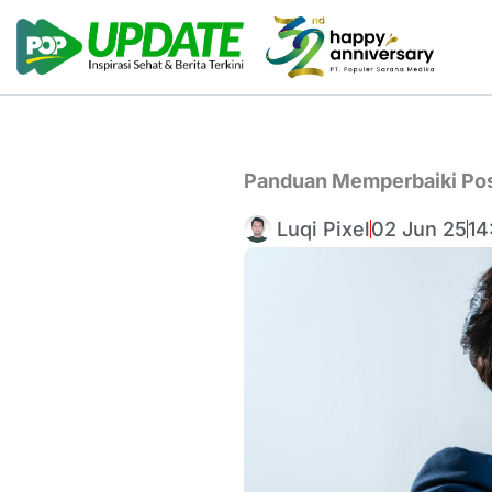
Lewati
ke
konten
Panduan Memperbaiki Pos
Luqi Pixel
02 Jun 25
14