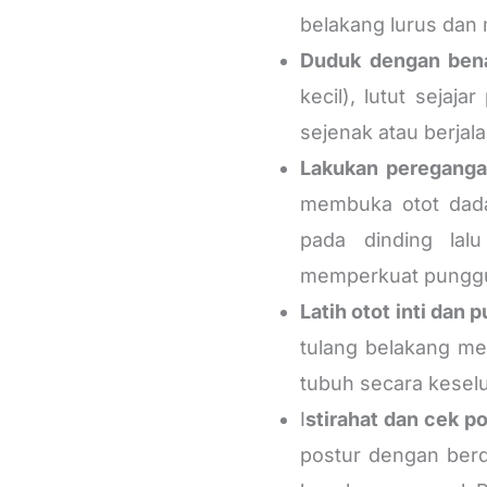
belakang lurus da
Duduk dengan ben
kecil), lutut sejaj
sejenak atau berjala
Lakukan pereganga
membuka otot dada
pada dinding lal
memperkuat punggu
Latih otot inti dan
tulang belakang me
tubuh secara kesel
I
stirahat dan cek po
postur dengan berd