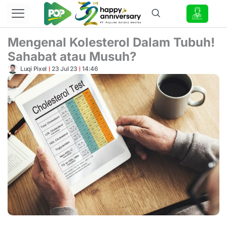
Lewati
ke
konten
Mengenal Kolesterol Dalam Tubuh!
Sahabat atau Musuh?
Luqi Pixel
23 Jul 23
14:46