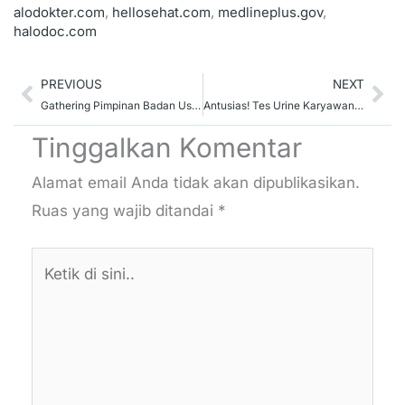
alodokter.com
,
hellosehat.com
,
medlineplus.gov
,
halodoc.com
Prev
Ne
PREVIOUS
NEXT
Gathering Pimpinan Badan Usaha Dalam Acara Peringatan Bulan K3
Antusias! Tes Urine Karyawan Dinas Perhubungan Prov. Jatim
Tinggalkan Komentar
Alamat email Anda tidak akan dipublikasikan.
Ruas yang wajib ditandai
*
Ketik
di
sini..